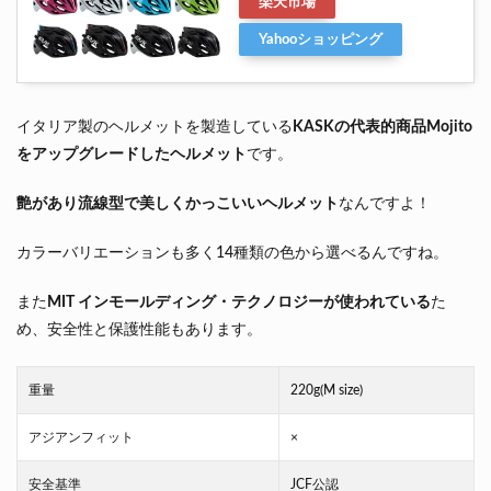
楽天市場
Yahooショッピング
イタリア製のヘルメットを製造している
KASKの代表的商品Mojito
をアップグレードしたヘルメット
です。
艶があり流線型で美しくかっこいいヘルメット
なんですよ！
カラーバリエーションも多く14種類の色から選べるんですね。
また
MIT インモールディング・テクノロジーが使われている
た
め、安全性と保護性能もあります。
重量
220g(M size)
アジアンフィット
×
安全基準
JCF公認