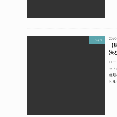
202
ライフ
【
法
ロー
ット
種類
ヒル