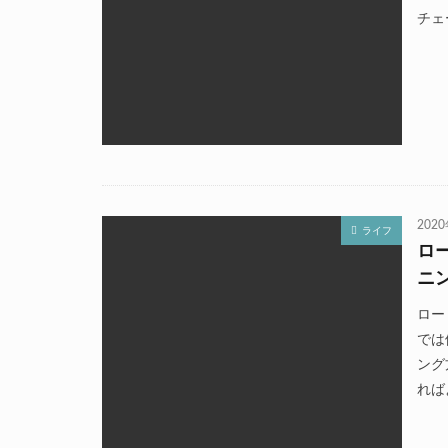
チェ
202
ライフ
ロ
ニ
ロー
では
ング
れば