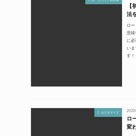
【
法
ロー
意味
に必
いま
す！
202
カスタマイズ
ロ
変