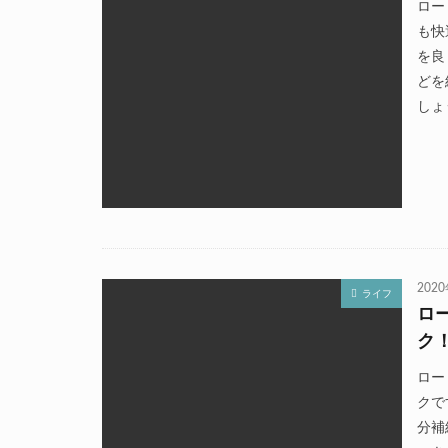
ロー
も快
を良
どを
しょ
202
ライフ
ロ
ク
ロー
クで
分補