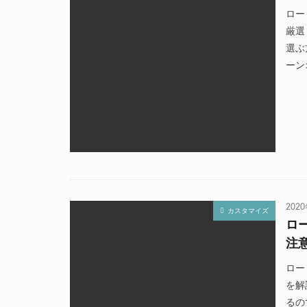
ロー
厳選
選ぶ
ーン
202
カスタマイズ
ロ
注
ロー
を解
るの