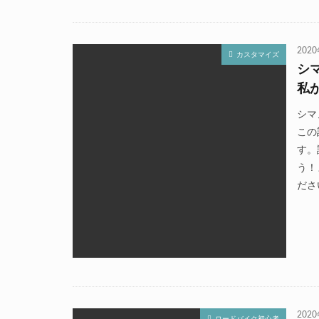
202
カスタマイズ
シ
私
シマ
この
す。
う！
ださ
202
ロードバイク初心者