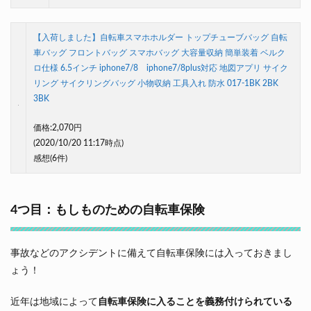
【入荷しました】自転車スマホホルダー トップチューブバッグ 自転
車バッグ フロントバッグ スマホバッグ 大容量収納 簡単装着 ベルク
ロ仕様 6.5インチ iphone7/8 iphone7/8plus対応 地図アプリ サイク
リング サイクリングバッグ 小物収納 工具入れ 防水 017-1BK 2BK
3BK
価格:
2,070円
(2020/10/20 11:17時点)
感想(6件)
4つ目：もしものための自転車保険
事故などのアクシデントに備えて自転車保険には入っておきまし
ょう！
近年は地域によって
自転車保険に入ることを義務付けられている