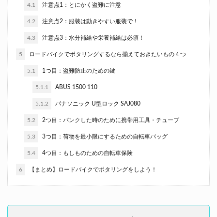
4.1
注意点1：とにかく盗難に注意
4.2
注意点2：服装は動きやすい服装で！
4.3
注意点3：水分補給や栄養補給は必須！
5
ロードバイクでポタリングするなら揃えておきたいもの４つ
5.1
1つ目：盗難防止のための鍵
5.1.1
ABUS 1500 110
5.1.2
パナソニック U型ロック SAJ080
5.2
2つ目：パンクした時のために携帯用工具・チューブ
5.3
3つ目：荷物を最小限にするための自転車バッグ
5.4
4つ目：もしものための自転車保険
6
【まとめ】ロードバイクでポタリングをしよう！