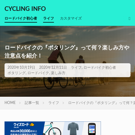
CYCLING INFO
ロードバイク初心者
ライフ
カスタマイズ
ロードバイクの『ポタリング』って何？楽しみ方や
注意点を紹介！
2020年10月19日
2020年12月11日
ライフ
,
ロードバイク初心者
ポタリング
,
ロードバイク
,
楽しみ方
HOME
記事一覧
ライフ
ロードバイクの『ポタリング』って何？