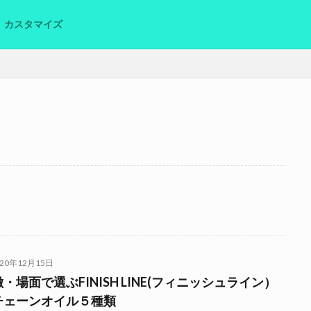
カスタマイズ
乗る上で
交通ルール
六角レンチ
写真
写真つき
力石峠
厳選
取り出し方
和田峠
基本
安全
ルート
法
楽しみ方
標識
決め方
法律
洗浄方法
筋トレ
ロードバイク
ルート
ajna
サドル交換
bontrager
FINI
spdペダル
かっこいい
とは
オリジナル
コツ
コー
フ
スクワット
ストリートビュー
ダイエット
チェーンオイル
ン
ヘルメット
ペダル
ポタリング
メンテ
メンテナンス
020年12月15日
・場面で選ぶFINISH LINE(フィニッシュライン）
チェーンオイル５種類