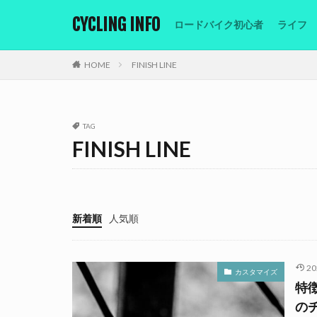
CYCLING INFO
ロードバイク初心者
ライフ
カテゴリー
HOME
FINISH LINE
タグ
TAG
ABUS
夜間
FINISH LINE
初心者向け
持ち運び
方
速度
道
新着順
人気順
map
MTB
シマノ
ライ
フィニッシュライ
2
カスタマイズ
特徴
ライド
鍵
の