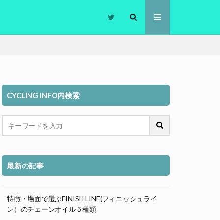
CYCLING INFO内検索
初心者
の決め方
峠
考え方
臭い
SH LINE
google
ス
サドル
最新の記事
トレーニング
ライト
特徴・場面で選ぶFINISH LINE(フィニッシュライ
ン）のチェーンオイル５種類