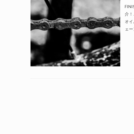
FI
介！
オイ
ェー